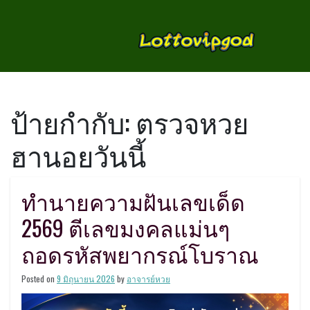
Skip
to
content
เว็บหวย
ล็อตโต้วีไอพี ซื้อหวยออนไลน์ แทง
หวยออนไลน์ รับแทงหวยฮานอย หวย
ป้ายกำกับ:
ตรวจหวย
ไทย หวยลาว หวยมาเลย์
ออนไลน์
ฮานอยวันนี้
ตรวจหวย
ทำนายความฝันเลขเด็ด
LOTTOVIPGOD
2569 ตีเลขมงคลแม่นๆ
แทงหวยรับ
ถอดรหัสพยากรณ์โบราณ
ทุกเลข ไม่มี
Posted on
9 มิถุนายน 2026
by
อาจารย์หวย