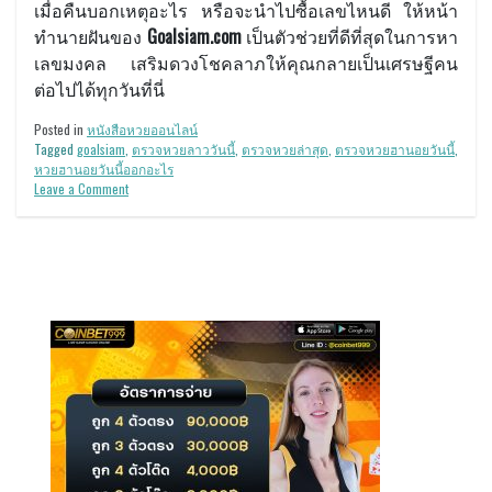
เมื่อคืนบอกเหตุอะไร หรือจะนำไปซื้อเลขไหนดี ให้หน้า
ทำนายฝันของ
Goalsiam.com
เป็นตัวช่วยที่ดีที่สุดในการหา
เลขมงคล เสริมดวงโชคลาภให้คุณกลายเป็นเศรษฐีคน
ต่อไปได้ทุกวันที่นี่
Posted in
หนังสือหวยออนไลน์
Tagged
goalsiam
,
ตรวจหวยลาววันนี้
,
ตรวจหวยล่าสุด
,
ตรวจหวยฮานอยวันนี้
,
หวยฮานอยวันนี้ออกอะไร
on
Leave a Comment
ทำนาย
ความ
ฝัน
เลข
เด็ด
2569
ตี
เลข
มงคล
แม่นๆ
ถอดรหัส
พยากรณ์
โบราณ