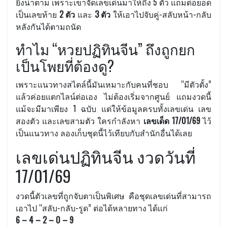
ยิ่งน่าตาม เพราะเขาจัดเลขเด่นมาให้ถึง 5 ตัว แถมต่อยอด
เป็นเลขท้าย
2 ตัว
และ
3 ตัว
ให้เอาไปจับคู่-สลับหน้า-กลับ
หลังกันได้ตามถนัด
ทำไม “หวยปฏิทินจีน” ถึงถูกยก
เป็นโพยที่ต้องดู?
เพราะแนวทางสไตล์นี้มันเหมาะกับคนที่ชอบ “มีตัวตั้ง”
แล้วค่อยแตกไลน์ต่อเอง ไม่ต้องเริ่มจากศูนย์ แถมงวดนี้
แม้จะมีมาเพียง 1 ฉบับ แต่ให้ข้อมูลครบทั้งเลขเด่น เลข
สองตัว และเลขสามตัว ใครกำลังหา
เลขเด็ด 17/01/69
ไว้
เป็นแนวทาง ลองเก็บชุดนี้ไว้เทียบกับสำนักอื่นได้เลย
เลขเด่นปฏิทินจีน งวดวันที่
17/01/69
งวดนี้ตัวเลขที่ถูกจับตาเป็นพิเศษ คือชุดเลขเด่นที่สามารถ
เอาไป “สลับ-กลับ-รูด” ต่อได้หลายทาง ได้แก่
6 – 4 – 2 – 0 – 9