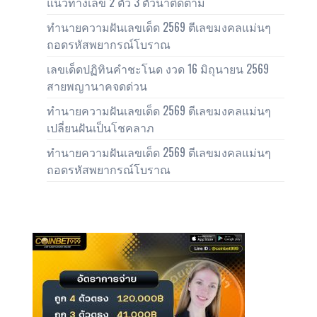
แนวทางเลข 2 ตัว 3 ตัวน่าติดตาม
ทำนายความฝันเลขเด็ด 2569 ตีเลขมงคลแม่นๆ
ถอดรหัสพยากรณ์โบราณ
เลขเด็ดปฏิทินคำชะโนด งวด 16 มิถุนายน 2569
สายพญานาคจดด่วน
ทำนายความฝันเลขเด็ด 2569 ตีเลขมงคลแม่นๆ
เปลี่ยนฝันเป็นโชคลาภ
ทำนายความฝันเลขเด็ด 2569 ตีเลขมงคลแม่นๆ
ถอดรหัสพยากรณ์โบราณ