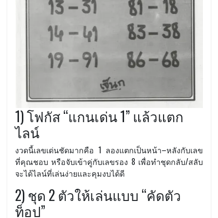
1) โฟกัส “แกนเด่น 1” แล้วแตก
ไลน์
งวดนี้เลขเด่นชัดมากคือ 1 ลองแตกเป็นหน้า–หลังกับเลข
ที่คุณชอบ หรือจับเข้าคู่กับเลขรอง 8 เพื่อทำชุดกลับ/สลับ
จะได้ไลน์ที่เล่นง่ายและคุมงบได้ดี
2) ชุด 2 ตัวให้เล่นแบบ “คัดตัว
ท็อป”