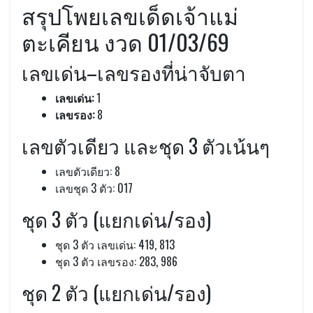
สรุปโพยเลขเด็ดเจ้าแม่
ตะเคียน งวด 01/03/69
เลขเด่น–เลขรองที่น่าจับตา
เลขเด่น:
1
เลขรอง:
8
เลขตัวเดียว และชุด 3 ตัวเน้นๆ
เลขตัวเดียว: 8
เลขชุด 3 ตัว: 017
ชุด 3 ตัว (แยกเด่น/รอง)
ชุด 3 ตัว เลขเด่น: 419, 813
ชุด 3 ตัว เลขรอง: 283, 986
ชุด 2 ตัว (แยกเด่น/รอง)