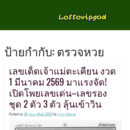
Skip
to
content
เว็บหวย
ล็อตโต้วีไอพี ซื้อหวยออนไลน์ แทง
หวยออนไลน์ รับแทงหวยฮานอย หวย
ป้ายกำกับ:
ตรวจหวย
ไทย หวยลาว หวยมาเลย์
ออนไลน์
ตรวจหวย
เลขเด็ดเจ้าแม่ตะเคียน งวด
1 มีนาคม 2569 มาแรงจัด!
LOTTOVIPGOD
เปิดโพยเลขเด่น–เลขรอง
แทงหวยรับ
ชุด 2 ตัว 3 ตัว ลุ้นเข้าวิน
ทุกเลข ไม่มี
Posted on
26 กุมภาพันธ์ 2026
by
อาจารย์หวย