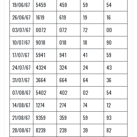
19/06/67
5459
459
59
54
26/06/67
1619
619
19
16
03/07/67
0072
072
72
00
10/07/67
9018
018
18
90
17/07/67
5941
941
41
59
24/07/67
4324
324
24
43
31/07/67
3664
664
64
36
07/08/67
5402
402
02
54
14/08/67
1274
274
74
12
21/08/67
9359
359
59
93
28/08/67
8239
239
39
82