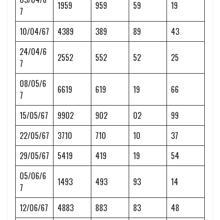
1959
959
59
19
7
10/04/67
4389
389
89
43
24/04/6
2552
552
52
25
7
08/05/6
6619
619
19
66
7
15/05/67
9902
902
02
99
22/05/67
3710
710
10
37
29/05/67
5419
419
19
54
05/06/6
1493
493
93
14
7
12/06/67
4883
883
83
48