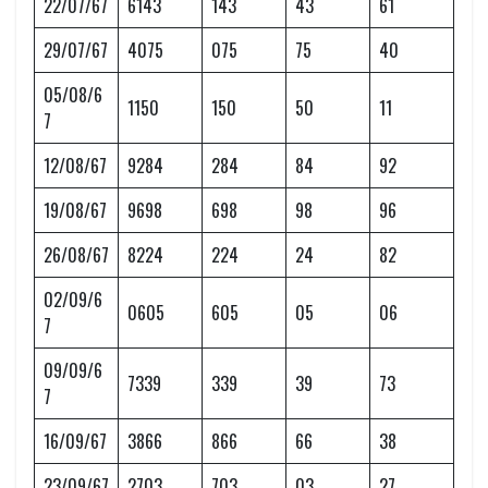
22/07/67
6143
143
43
61
29/07/67
4075
075
75
40
05/08/6
1150
150
50
11
7
12/08/67
9284
284
84
92
19/08/67
9698
698
98
96
26/08/67
8224
224
24
82
02/09/6
0605
605
05
06
7
09/09/6
7339
339
39
73
7
16/09/67
3866
866
66
38
23/09/67
2703
703
03
27