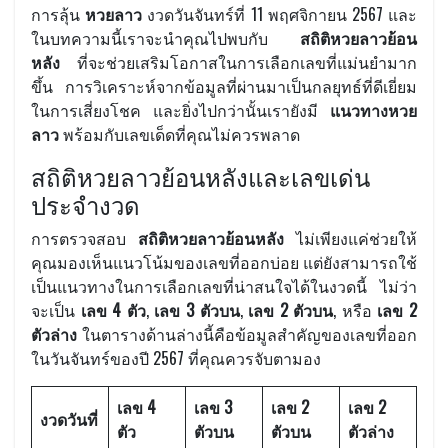
การลุ้น
หวยลาว
งวดวันจันทร์ที่ 11 พฤศจิกายน 2567 และ
ในบทความนี้เราจะนำคุณไปพบกับ
สถิติหวยลาวย้อน
หลัง
ที่จะช่วยเสริมโอกาสในการเลือกเลขที่แม่นยำมาก
ขึ้น การวิเคราะห์จากข้อมูลที่ผ่านมาเป็นกลยุทธ์ที่ดีเยี่ยม
ในการเสี่ยงโชค และยิ่งไปกว่านั้นเรายังมี
แนวทางหวย
ลาว
พร้อมกับเลขเด็ดที่คุณไม่ควรพลาด
สถิติหวยลาวย้อนหลังและเลขเด่น
ประจำงวด
การตรวจสอบ
สถิติหวยลาวย้อนหลัง
ไม่เพียงแค่ช่วยให้
คุณมองเห็นแนวโน้มของเลขที่ออกบ่อย แต่ยังสามารถใช้
เป็นแนวทางในการเลือกเลขที่น่าสนใจได้ในงวดนี้ ไม่ว่า
จะเป็น
เลข 4 ตัว
,
เลข 3 ตัวบน
,
เลข 2 ตัวบน
, หรือ
เลข 2
ตัวล่าง
ในตารางด้านล่างนี้คือข้อมูลสำคัญของเลขที่ออก
ในวันจันทร์ของปี 2567 ที่คุณควรจับตามอง
เลข 4
เลข 3
เลข 2
เลข 2
งวดวันที่
ตัว
ตัวบน
ตัวบน
ตัวล่าง