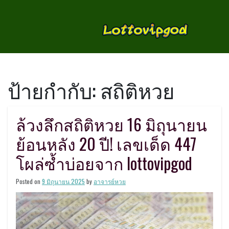
Skip
to
content
เว็บหวย
ล็อตโต้วีไอพี ซื้อหวยออนไลน์ แทง
หวยออนไลน์ รับแทงหวยฮานอย หวย
ป้ายกำกับ:
สถิติหวย
ไทย หวยลาว หวยมาเลย์
ออนไลน์
ตรวจหวย
ล้วงลึกสถิติหวย 16 มิถุนายน
ย้อนหลัง 20 ปี! เลขเด็ด 447
LOTTOVIPGOD
โผล่ซ้ำบ่อยจาก lottovipgod
แทงหวยรับ
Posted on
9 มิถุนายน 2025
by
อาจารย์หวย
ทุกเลข ไม่มี