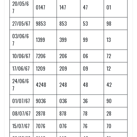
20/05/6
0147
147
47
01
7
27/05/67
9853
853
53
98
03/06/6
1399
399
99
13
7
10/06/67
7206
206
06
72
17/06/67
1209
209
09
12
24/06/6
4248
248
48
42
7
01/07/67
9036
036
36
90
08/07/67
2878
878
78
28
15/07/67
7076
076
76
70