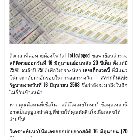
อั้น
ถึงเวลาที่คอหวยต้องโฟกัส!
lottovipgod
ขอพาย้อนสำรวจ
สถิติหวยออกวันที่ 16 มิถุนายนย้อนหลัง 20 ปีเต็ม
ตั้งแต่ปี
2548 จนถึงปี 2567 เพื่อวิเคราะห์หา
เลขเด็ดงวดนี้
ที่มีแนว
โน้มจะกลับมาอีกรอบในการออกรางวัล
สลากกินแบ่ง
รัฐบาลงวดวันที่ 16 มิถุนายน 2568
ซึ่งกำลังจะมาถึงในอีก
ไม่กี่วันข้างหน้า
หากคุณคือคนที่เชื่อใน “สถิติไม่เคยโกหก” ข้อมูลเหล่านี้
อาจเป็นกุญแจสำคัญที่ช่วยให้คุณตัดสินใจเลือกเลขได้
ง่ายขึ้น!
วิเคราะห์แนวโน้มเลขออกบ่อยจากสถิติ 16 มิถุนายน (20