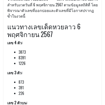
สำหรับงวดวันที่ 6 พฤศจิกายน 2567 ตามข้อมูลสถิติที่ โดย
พิจารณาตัวเลขที่ออกบ่อยและตัวเลขที่มีโอกาสปรากฏ
ซ้ำในงวดนี้
แนวทางเลขเด็ดหวยลาว 6
พฤศจิกายน 2567
เลข 4 ตัว:
3873
8391
1226
เลข 3 ตัว:
873
391
226
เลข 2 ตัวบน: