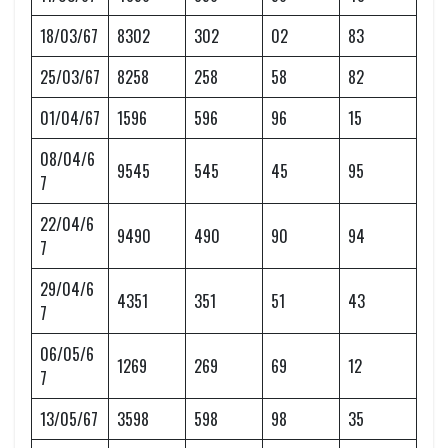
18/03/67
8302
302
02
83
25/03/67
8258
258
58
82
01/04/67
1596
596
96
15
08/04/6
9545
545
45
95
7
22/04/6
9490
490
90
94
7
29/04/6
4351
351
51
43
7
06/05/6
1269
269
69
12
7
13/05/67
3598
598
98
35