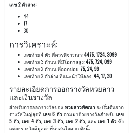
เลข 2 ตัวล่าง:
44
17
30
การวิเคราะห์:
เลขท้าย 4 ตัว ที่ควรพิจารณา:
4475, 1724, 3099
เลขท้าย 3 ตัวบน ที่มีโอกาสสูง:
475, 724, 099
เลขท้าย 2 ตัวบน ที่ออกบ่อย:
75, 24, 99
เลขท้าย 2 ตัวล่าง ที่แนะนำให้ลอง:
44, 17, 30
รายละเอียดการออกรางวัลหวยลาว
และเงินรางวัล
สำหรับการออกรางวัลของ
หวยลาวพัฒนา
จะเริ่มต้นจาก
รางวัลใหญ่สุดที่
เลข 6 ตัว
ตามมาด้วยรางวัลสำหรับ
เลข
5 ตัว
,
เลข 4 ตัว
,
เลข 3 ตัว
,
เลข 2 ตัว
, และ
เลข 1 ตัว
ซึ่ง
แต่ละรางวัลมีมูลค่าที่น่าสนใจมาก ดังนี้: