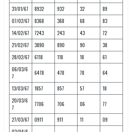
31/01/67
8932
932
32
89
07/02/67
8368
368
68
83
14/02/67
7243
243
43
72
21/02/67
3890
890
90
38
28/02/67
6118
118
18
61
06/03/6
6478
478
78
64
7
13/03/67
1857
857
57
18
20/03/6
7706
706
06
77
7
27/03/67
0911
911
11
09
03/04/6