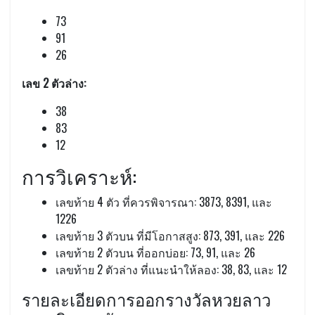
73
91
26
เลข 2 ตัวล่าง:
38
83
12
การวิเคราะห์:
เลขท้าย 4 ตัว ที่ควรพิจารณา: 3873, 8391, และ
1226
เลขท้าย 3 ตัวบน ที่มีโอกาสสูง: 873, 391, และ 226
เลขท้าย 2 ตัวบน ที่ออกบ่อย: 73, 91, และ 26
เลขท้าย 2 ตัวล่าง ที่แนะนำให้ลอง: 38, 83, และ 12
รายละเอียดการออกรางวัลหวยลาว