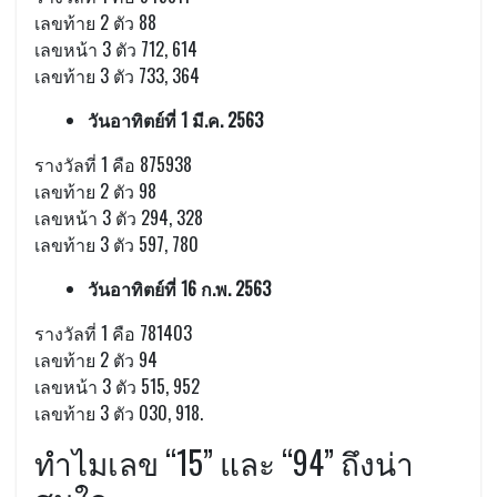
เลขท้าย 2 ตัว 88
เลขหน้า 3 ตัว 712, 614
เลขท้าย 3 ตัว 733, 364
วันอาทิตย์ที่ 1 มี.ค. 2563
รางวัลที่ 1 คือ 875938
เลขท้าย 2 ตัว 98
เลขหน้า 3 ตัว 294, 328
เลขท้าย 3 ตัว 597, 780
วันอาทิตย์ที่ 16 ก.พ. 2563
รางวัลที่ 1 คือ 781403
เลขท้าย 2 ตัว 94
เลขหน้า 3 ตัว 515, 952
เลขท้าย 3 ตัว 030, 918.
ทำไมเลข “15” และ “94” ถึงน่า