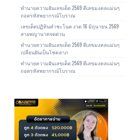
ทำนายความฝันเลขเด็ด 2569 ตีเลขมงคลแม่นๆ
ถอดรหัสพยากรณ์โบราณ
เลขเด็ดปฏิทินคำชะโนด งวด 16 มิถุนายน 2569
สายพญานาคจดด่วน
ทำนายความฝันเลขเด็ด 2569 ตีเลขมงคลแม่นๆ
เปลี่ยนฝันเป็นโชคลาภ
ทำนายความฝันเลขเด็ด 2569 ตีเลขมงคลแม่นๆ
ถอดรหัสพยากรณ์โบราณ