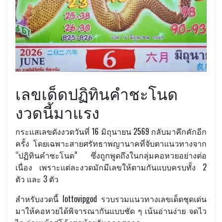
อั้น
เลขเด็ดปฏิทินคำชะโนด
งวดนี้มาแรง
กระแสเลขดังงวดวันที่ 16 มิถุนายน 2569 กลับมาคึกคักอีก
ครั้ง โดยเฉพาะสายศรัทธาพญานาคที่จับตาแนวทางจาก
“ปฏิทินคำชะโนด” ซึ่งถูกพูดถึงในกลุ่มคอหวยอย่างต่อ
เนื่อง เพราะแต่ละงวดมักมีเลขให้ตามกันแบบครบทั้ง 2
ตัว และ 3 ตัว
สำหรับงวดนี้ lottovipgod รวบรวมแนวทางเลขเด็ดชุดเด่น
มาให้คอหวยได้พิจารณากันแบบชัด ๆ เน้นอ่านง่าย จดไว