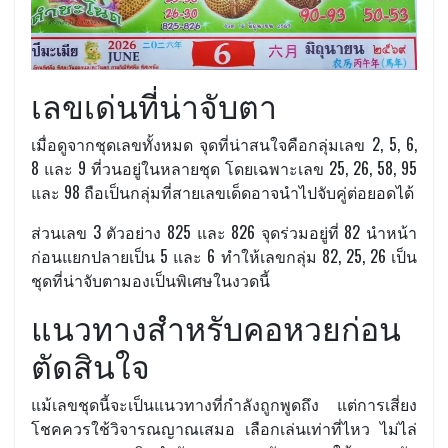
เลขเด่นที่น่าจับตา
เมื่อดูจากชุดเลขทั้งหมด จุดที่น่าสนใจคือกลุ่มเลข 2, 5, 6,
8 และ 9 ที่วนอยู่ในหลายชุด โดยเฉพาะเลข 25, 26, 58, 95
และ 98 ถือเป็นกลุ่มที่สายเลขเด็ดอาจนำไปจับคู่ต่อยอดได้
ส่วนเลข 3 ตัวอย่าง 825 และ 826 จุดร่วมอยู่ที่ 82 นำหน้า
ก่อนแยกปลายเป็น 5 และ 6 ทำให้เลขกลุ่ม 82, 25, 26 เป็น
ชุดที่น่าจับตามองเป็นพิเศษในงวดนี้
แนวทางสำหรับคอหวยก่อน
ตัดสินใจ
แม้เลขชุดนี้จะเป็นแนวทางที่กำลังถูกพูดถึง แต่การเสี่ยง
โชคควรใช้วิจารณญาณเสมอ เลือกเล่นเท่าที่ไหว ไม่ไล่