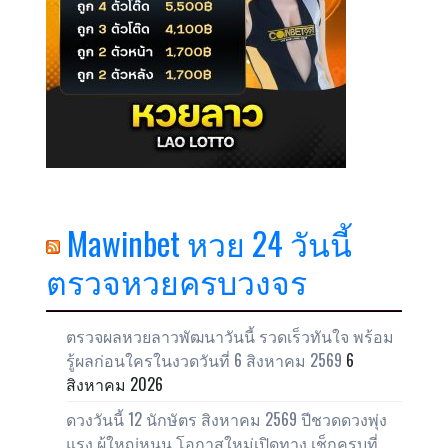
Mawinbet หวย 24 วันนี้
ตรวจหวยครบวงจร
ตรวจผลหวยลาวพัฒนาวันนี้ รวดเร็วทันใจ พร้อม
รู้ผลก่อนใครในงวดวันที่ 6 สิงหาคม 2569
6
สิงหาคม 2026
ดวงวันนี้ 12 นักษัตร สิงหาคม 2569 ปีชวดดวงพุ่ง
แรง ผู้ใหญ่หนุน โอกาสใหม่เปิดทาง เช็กครบที่