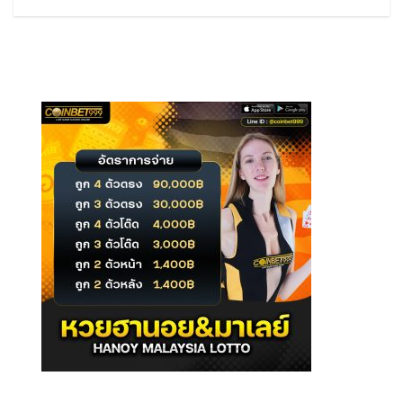
เลข
เด็ด
ปฏิทิน
คำ
ชะ
โนด
งวด
16
มิถุนายน
2569
สาย
พญานาค
จด
ด่วน