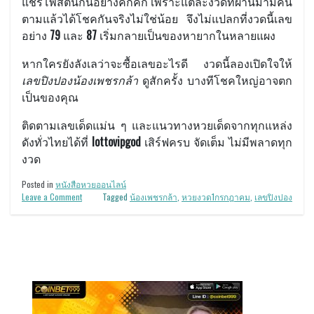
แชร์โพสต์นี้กันอย่างคึกคัก เพราะแต่ละงวดที่ผ่านมามีคน
ตามแล้วได้โชคกันจริงไม่ใช่น้อย จึงไม่แปลกที่งวดนี้เลข
อย่าง
79
และ
87
เริ่มกลายเป็นของหายากในหลายแผง
หากใครยังลังเลว่าจะซื้อเลขอะไรดี งวดนี้ลองเปิดใจให้
เลขปิงปองน้องเพชรกล้า
ดูสักครั้ง บางทีโชคใหญ่อาจตก
เป็นของคุณ
ติดตามเลขเด็ดแม่น ๆ และแนวทางหวยเด็ดจากทุกแหล่ง
ดังทั่วไทยได้ที่
lottovipgod
เสิร์ฟครบ จัดเต็ม ไม่มีพลาดทุก
งวด
Posted in
หนังสือหวยออนไลน์
on
Leave a Comment
Tagged
น้องเพชรกล้า
,
หวยงวด1กรกฎาคม
,
เลขปิงปอง
เลข
เด็ด
ปิงปอง
“น้อง
เพชร
กล้า”
มา
แล้ว!
ลุ้น