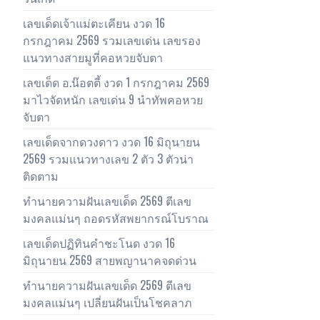
เลขเด็ดเจ้าแม่ตะเคียน งวด 16
กรกฎาคม 2569 รวมเลขเด่น เลขรอง
แนวทางสายมูที่คอหวยจับตา
เลขเด็ด อ.น๊อตตี้ งวด 1 กรกฎาคม 2569
มาไวจัดหนัก เลขเด่น 9 นำทัพคอหวย
จับตา
เลขเด็ดจากดวงดาว งวด 16 มิถุนายน
2569 รวมแนวทางเลข 2 ตัว 3 ตัวน่า
ติดตาม
ทำนายความฝันเลขเด็ด 2569 ตีเลข
มงคลแม่นๆ ถอดรหัสพยากรณ์โบราณ
เลขเด็ดปฏิทินคำชะโนด งวด 16
มิถุนายน 2569 สายพญานาคจดด่วน
ทำนายความฝันเลขเด็ด 2569 ตีเลข
มงคลแม่นๆ เปลี่ยนฝันเป็นโชคลาภ