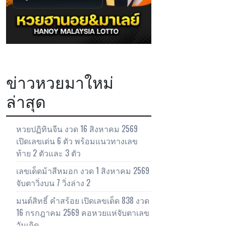
ข่าวหวยมาใหม่
ล่าสุด
หวยปฏิทินจีน งวด 16 สิงหาคม 2569
เปิดเลขเด่น 6 ตัว พร้อมแนวทางเลข
ท้าย 2 ตัวและ 3 ตัว
เลขเด็ดม้าสีหมอก งวด 1 สิงหาคม 2569
จับตาวิ่งบน 7 วิ่งล่าง 2
มนต์สิทธิ์ คำสร้อย เปิดเลขเด็ด 838 งวด
16 กรกฎาคม 2569 คอหวยแห่จับตาเลข
วันเกิด