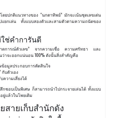
่โดยปกติแนวทางของ “นกตาทิพย์” มักจะเน้นชุดเลขเด่น
ปแยกเล่น ทั้งแบบสองตัวและสามตัวตามความถนัดของ
ใช่คำการันตี
ารคาดการณ์ตัวเลข” จากความเชื่อ ความศรัทธา และ
ันว่าจะออกแน่นอน 100% ดังนั้นสิ่งสำคัญคือ
งในข้อมูลประกอบการตัดสินใจ
” กับตัวเอง
ับความเสี่ยงได้
รู้สึกชอบเป็นพิเศษ ก็สามารถนำไปกระจายเล่นได้ ทั้งแบบ
มีอยู่แล้วในโพยเดิม
สายเก็บสำนักดัง