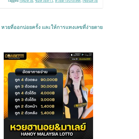
Tagged
กลุ่มหวย
,
ซื้อหวยลาว
,
หวยต่างประเทศ
,
เซียนหวย
 หวยที่ออกบ่อยครั้ง และให้การแทงเลขที่ง่ายดาย