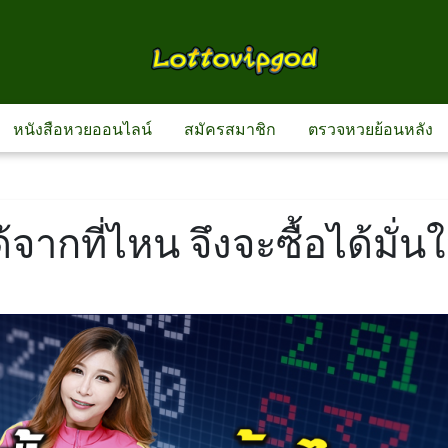
เว็บหวยออนไลน
ล็อตโต้วีไอพี ซื้อหวยออนไลน์ แทงหวยออ
หนังสือหวยออนไลน์
สมัครสมาชิก
ตรวจหวยย้อนหลัง
แทงหวยรับทุกเลข
ากที่ไหน จึงจะซื้อได้มั่น