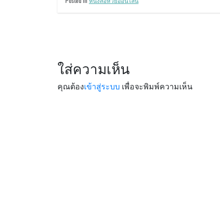
Posted in
หนังสือหวยออนไลน์
แนะแนว
เรื่อง
ใส่ความเห็น
คุณต้อง
เข้าสู่ระบบ
เพื่อจะพิมพ์ความเห็น