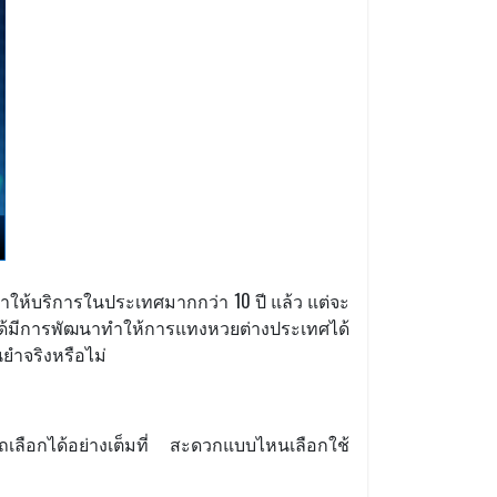
ามาให้บริการในประเทศมากกว่า 10 ปี แล้ว แต่จะ
้มีการพัฒนาทำให้การแทงหวยต่างประเทศได้
ยำจริงหรือไม่
ือกได้อย่างเต็มที่ สะดวกแบบไหนเลือกใช้