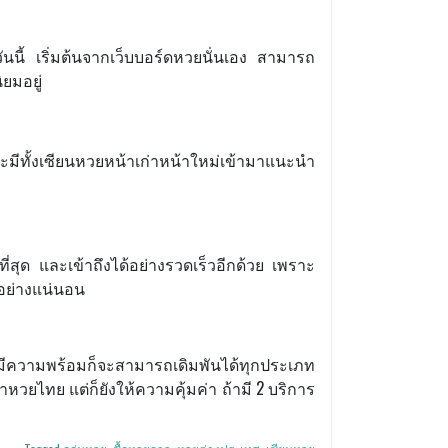
วันนี้ เริ่มต้นจากเว็บบอร์ดหวยนั่นเอง สามารถ
ยมอยู่
จะมีทั้งเซียนหวยหน้าเก่าหน้าใหม่เข้ามาแนะนำ
่สุด และเข้าถึงได้อย่างรวดเร็วอีกด้วย เพราะ
ำอย่างแน่นอน
บมีความพร้อมก็จะสามารถเดิมพันได้ทุกประเภท
าหวยไทย แต่ก็ยังให้ความคุ้มค่า ถ้ามี 2 บริการ