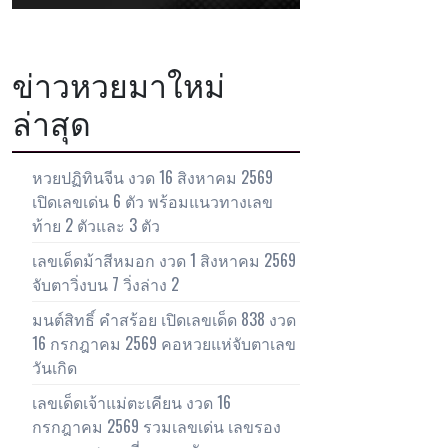
ข่าวหวยมาใหม่
ล่าสุด
หวยปฏิทินจีน งวด 16 สิงหาคม 2569
เปิดเลขเด่น 6 ตัว พร้อมแนวทางเลข
ท้าย 2 ตัวและ 3 ตัว
เลขเด็ดม้าสีหมอก งวด 1 สิงหาคม 2569
จับตาวิ่งบน 7 วิ่งล่าง 2
มนต์สิทธิ์ คำสร้อย เปิดเลขเด็ด 838 งวด
16 กรกฎาคม 2569 คอหวยแห่จับตาเลข
วันเกิด
เลขเด็ดเจ้าแม่ตะเคียน งวด 16
กรกฎาคม 2569 รวมเลขเด่น เลขรอง