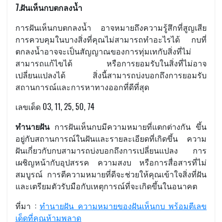
7.ฝันเห็นกบตกลงน้ำ
การฝันเห็นกบตกลงน้ำ อาจหมายถึงความรู้สึกที่สูญเสีย
การควบคุมในบางสิ่งที่คุณไม่สามารถทำอะไรได้ กบที่
ตกลงน้ำอาจจะเป็นสัญญาณของการทุ่มเทกับสิ่งที่ไม่
สามารถแก้ไขได้ หรือการยอมรับในสิ่งที่ไม่อาจ
เปลี่ยนแปลงได้ สิ่งนี้สามารถบ่งบอกถึงการยอมรับ
สถานการณ์และการหาทางออกที่ดีที่สุด
เลขเด็ด 03, 11, 25, 50, 74
ทำนายฝัน
การฝันเห็นกบมีความหมายที่แตกต่างกัน ขึ้น
อยู่กับสถานการณ์ในฝันและรายละเอียดที่เกิดขึ้น ความ
ฝันเกี่ยวกับกบสามารถบ่งบอกถึงการเปลี่ยนแปลง การ
เผชิญหน้ากับอุปสรรค ความสงบ หรือการสื่อสารที่ไม่
สมบูรณ์ การตีความหมายที่ดีจะช่วยให้คุณเข้าใจสิ่งที่ฝัน
และเตรียมตัวรับมือกับเหตุการณ์ที่จะเกิดขึ้นในอนาคต
ที่มา :
ทำนายฝัน ความหมายของฝันเห็นกบ พร้อมตีเลข
เด็ดที่คุณห้ามพลาด