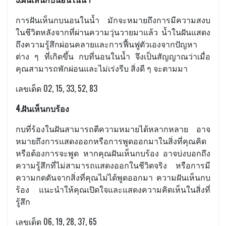
การฝันเห็นกบนอนในน้ำ มักจะหมายถึงการมีความสงบ
ในชีวิตหลังจากที่ผ่านความวุ่นวายมาแล้ว น้ำในฝันแสดง
ถึงความรู้สึกผ่อนคลายและการฟื้นฟูตัวเองจากปัญหา
ต่าง ๆ ที่เกิดขึ้น กบที่นอนในน้ำ จึงเป็นสัญญาณว่าเมื่อ
คุณสามารถพักผ่อนและไม่เร่งรีบ สิ่งดี ๆ จะตามมา
เลขเด็ด 02, 15, 33, 52, 83
4.ฝันเห็นกบร้อง
กบที่ร้องในฝันสามารถตีความหมายได้หลากหลาย อาจ
หมายถึงการแสดงออกหรือการพูดออกมาในสิ่งที่คุณคิด
หรือต้องการจะพูด หากคุณฝันเห็นกบร้อง อาจบ่งบอกถึง
ความรู้สึกที่ไม่สามารถแสดงออกในชีวิตจริง หรือการมี
ความกดดันจากสิ่งที่คุณไม่ได้พูดออกมา ความฝันเห็นกบ
ร้อง แนะนำให้คุณเปิดใจและแสดงความคิดเห็นในสิ่งที่
รู้สึก
เลขเด็ด 06, 19, 28, 37, 65