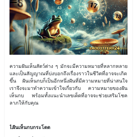
อั้น
ความฝันเห็นสัตว์ต่าง ๆ มักจะมีความหมายที่หลากหลาย
และเป็นสัญญาณที่บ่งบอกถึงเรื่องราวในชีวิตที่อาจจะเกิด
ขึ้น ฝันเห็นกบก็เป็นอีกหนึ่งฝันที่มีความหมายที่น่าสนใจ
เราจึงจะมาทำความเข้าใจเกี่ยวกับ ความหมายของฝัน
เห็นกบ พร้อมทั้งแนะนำเลขเด็ดที่อาจจะช่วยเสริมโชค
ลาภให้กับคุณ
1.ฝันเห็นกบกระโดด