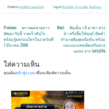
Posted in
หนังสือหวยออนไลน์
Tagged
ตีเลขเด็ด
,
ทำนายฝัน
,
ฝันเห็นกบ
แนะแนว
Previous:
ตรวจผลหวยลาว
Next:
ฝันเห็น ร.5 มาหา ทรง
พัฒนาวันนี้ รวดเร็วทันใจ
ม้า หรือยิ้มให้คุณ! เปิดคำ
เรื่อง
พร้อมรู้ผลก่อนใครในงวดวันที่
ทำนายฝันสุดเข้มข้น พร้อม
7 มีนาคม 2568
แนะแนวเลขเด็ดเสริมดวง
แม่นๆ จาก lotto24e
ใส่ความเห็น
คุณต้อง
เข้าสู่ระบบ
เพื่อจะพิมพ์ความเห็น