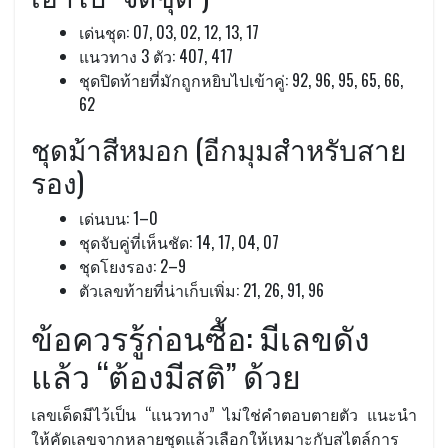
เด่นชุด: 07, 03, 02, 12, 13, 17
แนวทาง 3 ตัว: 407, 417
ชุดปิดท้ายที่มักถูกหยิบไปเข้าคู่: 92, 96, 95, 65, 66,
62
ชุดม้าสีหมอก (อีกมุมสำหรับสาย
รอง)
เด่นบน: 1–0
ชุดจับคู่ที่เห็นชัด: 14, 17, 04, 07
ชุดโยงรอง: 2–9
ตัวเลขท้ายที่น่าเก็บเพิ่ม: 21, 26, 91, 96
ข้อควรรู้ก่อนซื้อ: มีเลขดัง
แล้ว “ต้องมีสติ” ด้วย
เลขเด็ดมีไว้เป็น “แนวทาง” ไม่ใช่คำตอบตายตัว แนะนำ
ให้คัดเลขจากหลายชุดแล้วเลือกให้เหมาะกับสไตล์การ