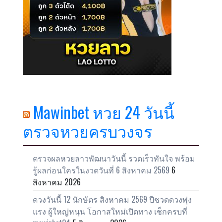
Mawinbet หวย 24 วันนี้
ตรวจหวยครบวงจร
ตรวจผลหวยลาวพัฒนาวันนี้ รวดเร็วทันใจ พร้อม
รู้ผลก่อนใครในงวดวันที่ 6 สิงหาคม 2569
6
สิงหาคม 2026
ดวงวันนี้ 12 นักษัตร สิงหาคม 2569 ปีชวดดวงพุ่ง
แรง ผู้ใหญ่หนุน โอกาสใหม่เปิดทาง เช็กครบที่