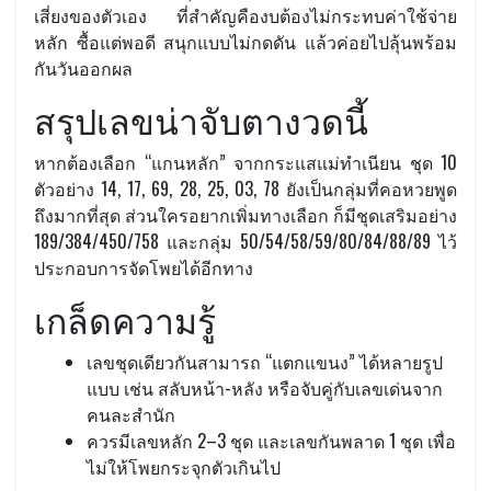
เสี่ยงของตัวเอง ที่สำคัญคืองบต้องไม่กระทบค่าใช้จ่าย
หลัก ซื้อแต่พอดี สนุกแบบไม่กดดัน แล้วค่อยไปลุ้นพร้อม
กันวันออกผล
สรุปเลขน่าจับตางวดนี้
หากต้องเลือก “แกนหลัก” จากกระแสแม่ทำเนียน ชุด 10
ตัวอย่าง 14, 17, 69, 28, 25, 03, 78 ยังเป็นกลุ่มที่คอหวยพูด
ถึงมากที่สุด ส่วนใครอยากเพิ่มทางเลือก ก็มีชุดเสริมอย่าง
189/384/450/758 และกลุ่ม 50/54/58/59/80/84/88/89 ไว้
ประกอบการจัดโพยได้อีกทาง
เกล็ดความรู้
เลขชุดเดียวกันสามารถ “แตกแขนง” ได้หลายรูป
แบบ เช่น สลับหน้า-หลัง หรือจับคู่กับเลขเด่นจาก
คนละสำนัก
ควรมีเลขหลัก 2–3 ชุด และเลขกันพลาด 1 ชุด เพื่อ
ไม่ให้โพยกระจุกตัวเกินไป