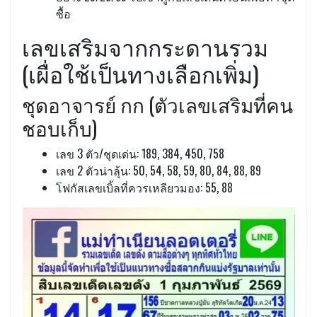
ซื้อ
เลขเสริมจากกระดานรวม
(เผื่อใช้เป็นทางเลือกเพิ่ม)
ชุดอาจารย์ กก (ตัวเลขเสริมที่คน
ชอบเก็บ)
เลข 3 ตัว/ชุดเด่น: 189, 384, 450, 758
เลข 2 ตัวน่าลุ้น: 50, 54, 58, 59, 80, 84, 88, 89
โฟกัสเลขเบิ้ลที่ควรเหลียวมอง: 55, 88