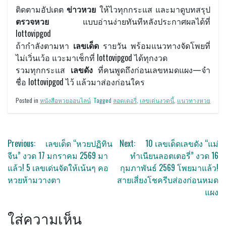
ติดตามอัปเดต
ข่าวหวย
ให้ไวทุกกระแส และมาดูบทสรุป
ตรวจหวย
แบบอ่านง่ายทันทีหลังประกาศผลได้ที่
lottovipgod
ถ้ากำลังตามหา
เลขเด็ด
รายวัน พร้อมแนวทางจัดโพยที่
ไม่เวิ่นเว้อ แวะมาเช็กที่ lottovipgod ได้ทุกงวด
รวมทุกกระแส
เลขดัง
ที่คนพูดถึงก่อนเลขหมดแผง—จำ
ชื่อ lottovipgod ไว้ แล้วมาส่องก่อนใคร
Posted in
หนังสือหวยออนไลน์
Tagged
ลอตเตอรี่
,
เลขเด่นงวดนี้
,
แนวทางหวย
แนะแนว
Previous:
เลขเด็ด “หวยปฏิทิน
Next:
10 เลขเด็ดเลขดัง “แม่
จีน” งวด 17 มกราคม 2569 มา
ทำเนียนลอตเตอรี่” งวด 16
เรื่อง
แล้ว! 5 เลขเด่นจัดให้เน้นๆ คอ
กุมภาพันธ์ 2569 โพยมาแล้ว!
หวยห้ามวางตา
สายเสี่ยงโชครีบส่องก่อนหมด
แผง
ใส่ความเห็น