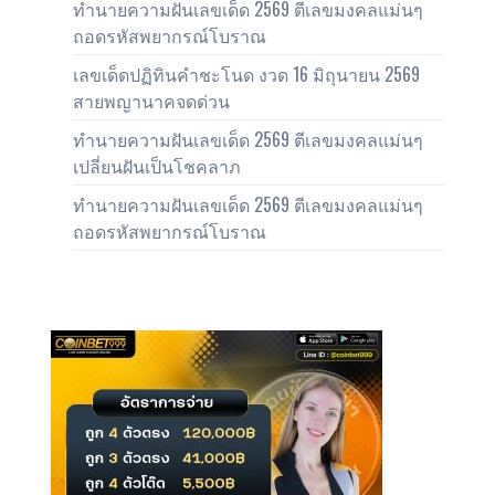
ทำนายความฝันเลขเด็ด 2569 ตีเลขมงคลแม่นๆ
ถอดรหัสพยากรณ์โบราณ
เลขเด็ดปฏิทินคำชะโนด งวด 16 มิถุนายน 2569
สายพญานาคจดด่วน
ทำนายความฝันเลขเด็ด 2569 ตีเลขมงคลแม่นๆ
เปลี่ยนฝันเป็นโชคลาภ
ทำนายความฝันเลขเด็ด 2569 ตีเลขมงคลแม่นๆ
ถอดรหัสพยากรณ์โบราณ