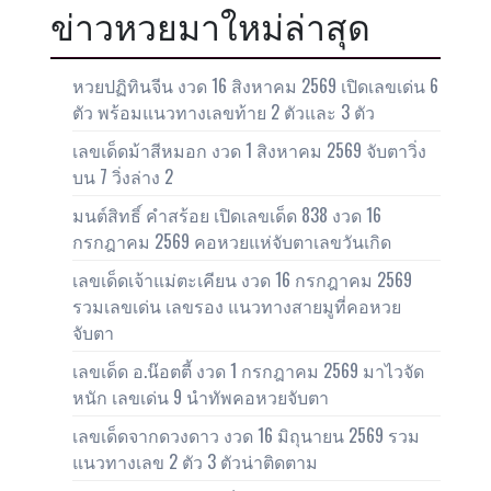
ข่าวหวยมาใหม่ล่าสุด
หวยปฏิทินจีน งวด 16 สิงหาคม 2569 เปิดเลขเด่น 6
ตัว พร้อมแนวทางเลขท้าย 2 ตัวและ 3 ตัว
เลขเด็ดม้าสีหมอก งวด 1 สิงหาคม 2569 จับตาวิ่ง
บน 7 วิ่งล่าง 2
มนต์สิทธิ์ คำสร้อย เปิดเลขเด็ด 838 งวด 16
กรกฎาคม 2569 คอหวยแห่จับตาเลขวันเกิด
เลขเด็ดเจ้าแม่ตะเคียน งวด 16 กรกฎาคม 2569
รวมเลขเด่น เลขรอง แนวทางสายมูที่คอหวย
จับตา
เลขเด็ด อ.น๊อตตี้ งวด 1 กรกฎาคม 2569 มาไวจัด
หนัก เลขเด่น 9 นำทัพคอหวยจับตา
เลขเด็ดจากดวงดาว งวด 16 มิถุนายน 2569 รวม
แนวทางเลข 2 ตัว 3 ตัวน่าติดตาม