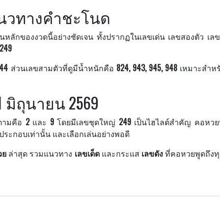
กแนวทางคำชะโนด
นหลักของงวดนี้อย่างชัดเจน ทั้งปรากฏในเลขเด่น เลขสองตัว เล
249
 44
ส่วนเลขสามตัวที่ดูมีน้ำหนักคือ
824, 943, 945, 948
เหมาะสำหรั
 มิถุนายน 2569
าตามคือ
2
และ
9
โดยมีเลขชุดใหญ่
249
เป็นไฮไลต์สำคัญ คอหวย
ระกอบเท่านั้น และเลือกเล่นอย่างพอดี
วย
ล่าสุด รวมแนวทาง
เลขเด็ด
และกระแส
เลขดัง
ที่คอหวยพูดถึงทุ