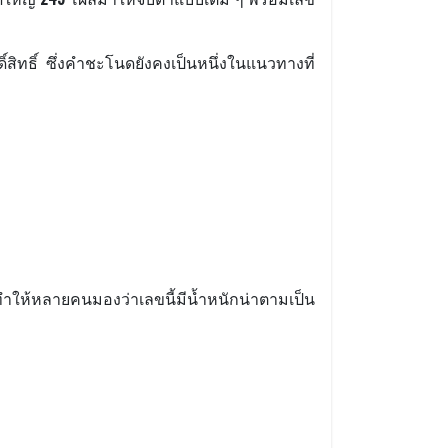
ิทธิ์ ซึ่งคำชะโนดยังคงเป็นหนึ่งในแนวทางที่
ำให้หลายคนมองว่าเลขนี้มีน้ำหนักน่าตามเป็น