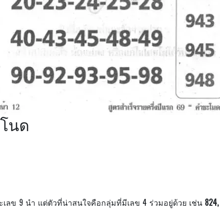
ะโนด
ละเลข 9 นำ แต่ตัวที่น่าสนใจคือกลุ่มที่มีเลข 4 ร่วมอยู่ด้วย เช่น
824,