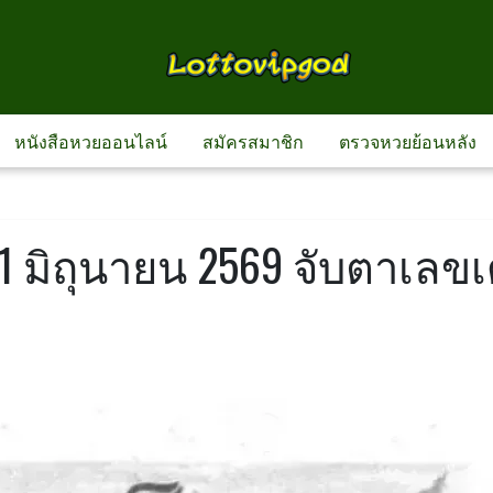
เว็บหวยออนไลน
ล็อตโต้วีไอพี ซื้อหวยออนไลน์ แทงหวยออ
หนังสือหวยออนไลน์
สมัครสมาชิก
ตรวจหวยย้อนหลัง
แทงหวยรับทุกเลข
มิถุนายน 2569 จับตาเลขเด