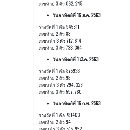
เลขท้าย 3 ตัว 062, 245
วันอาทิตย์ที่ 16 ส.ค. 2563
รางวัลที่ 1 คือ 945811
เลขท้าย 2 ตัว 88
เลขหน้า 3 ตัว 712, 614
เลขท้าย 3 ตัว 733, 364
วันอาทิตย์ที่ 1 มี.ค. 2563
รางวัลที่ 1 คือ 875938
เลขท้าย 2 ตัว 98
เลขหน้า 3 ตัว 294, 328
เลขท้าย 3 ตัว 597, 780
วันอาทิตย์ที่ 16 ก.พ. 2563
รางวัลที่ 1 คือ 781403
เลขท้าย 2 ตัว 94
เลขหน้า 3 ตัว 515, 952