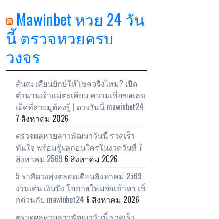
Mawinbet หวย 24 วัน
นี้ ตรวจหวยครบ
วงจร
ต้นตะเคียนยักษ์ให้โชคจริงไหม? เปิด
ตำนานเจ้าแม่ตะเคียน ความเชื่อขอเลข
เด็ดที่สายมูต้องรู้ | ดวงวันนี้ mawinbet24
7 สิงหาคม 2026
ตรวจผลหวยลาวพัฒนาวันนี้ รวดเร็ว
ทันใจ พร้อมรู้ผลก่อนใครในงวดวันที่ 7
สิงหาคม 2569
6 สิงหาคม 2026
5 ราศีดวงพุ่งตลอดเดือนสิงหาคม 2569
งานเด่น เงินปัง โอกาสใหม่จ่อเข้าหา เช็
กด่วนกับ mawinbet24
6 สิงหาคม 2026
ตรวจผลหวยลาวพัฒนาวันนี้ รวดเร็ว