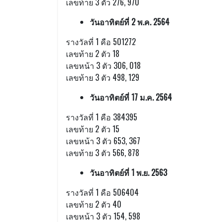
เลขท้าย 3 ตัว 276, 970
วันอาทิตย์ที่ 2 พ.ค. 2564
รางวัลที่ 1 คือ 501272
เลขท้าย 2 ตัว 18
เลขหน้า 3 ตัว 306, 018
เลขท้าย 3 ตัว 498, 129
วันอาทิตย์ที่ 17 ม.ค. 2564
รางวัลที่ 1 คือ 384395
เลขท้าย 2 ตัว 15
เลขหน้า 3 ตัว 653, 367
เลขท้าย 3 ตัว 566, 878
วันอาทิตย์ที่ 1 พ.ย. 2563
รางวัลที่ 1 คือ 506404
เลขท้าย 2 ตัว 40
เลขหน้า 3 ตัว 154, 598