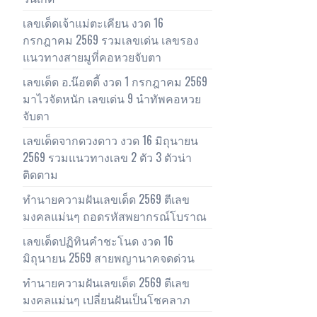
เลขเด็ดเจ้าแม่ตะเคียน งวด 16
กรกฎาคม 2569 รวมเลขเด่น เลขรอง
แนวทางสายมูที่คอหวยจับตา
เลขเด็ด อ.น๊อตตี้ งวด 1 กรกฎาคม 2569
มาไวจัดหนัก เลขเด่น 9 นำทัพคอหวย
จับตา
เลขเด็ดจากดวงดาว งวด 16 มิถุนายน
2569 รวมแนวทางเลข 2 ตัว 3 ตัวน่า
ติดตาม
ทำนายความฝันเลขเด็ด 2569 ตีเลข
มงคลแม่นๆ ถอดรหัสพยากรณ์โบราณ
เลขเด็ดปฏิทินคำชะโนด งวด 16
มิถุนายน 2569 สายพญานาคจดด่วน
ทำนายความฝันเลขเด็ด 2569 ตีเลข
มงคลแม่นๆ เปลี่ยนฝันเป็นโชคลาภ