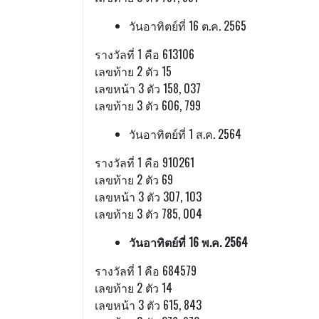
วันอาทิตย์ที่ 16 ต.ค. 2565
รางวัลที่ 1 คือ 613106
เลขท้าย 2 ตัว 15
เลขหน้า 3 ตัว 158, 037
เลขท้าย 3 ตัว 606, 799
วันอาทิตย์ที่ 1 ส.ค. 2564
รางวัลที่ 1 คือ 910261
เลขท้าย 2 ตัว 69
เลขหน้า 3 ตัว 307, 103
เลขท้าย 3 ตัว 785, 004
วันอาทิตย์ที่ 16 พ.ค. 2564
รางวัลที่ 1 คือ 684579
เลขท้าย 2 ตัว 14
เลขหน้า 3 ตัว 615, 843