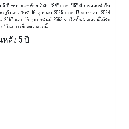
 5 ปี
พบว่าเลขท้าย 2 ตัว
“94”
และ
“15”
มีการออกซ้ำใน
ากฏในงวดวันที่ 16 ตุลาคม 2565 และ 17 มกราคม 2564
2567 และ 16 กุมภาพันธ์ 2563 ทำให้ทั้งสองเลขนี้ได้รับ
” ในการเสี่ยงดวงงวดนี้
หลัง 5 ปี