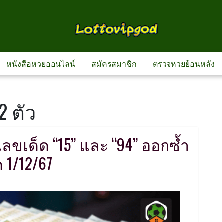
เว็บหวยออนไลน
ล็อตโต้วีไอพี ซื้อหวยออนไลน์ แทงหวยออ
หนังสือหวยออนไลน์
สมัครสมาชิก
ตรวจหวยย้อนหลัง
แทงหวยรับทุกเลข
2 ตัว
ลขเด็ด “15” และ “94” ออกซ้ำ
 1/12/67