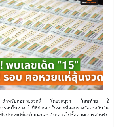
หรับคอหวยงวดนี้ โดยระบุว่า
“เลขท้าย 2
รอบในช่วง 5 ปีที่ผ่านมาในหวยที่ออกรางวัลตรงกับวัน
ั่วประเทศที่เตรียมนำเลขดังกล่าวไปซื้อลอตเตอรี่สำหรับ