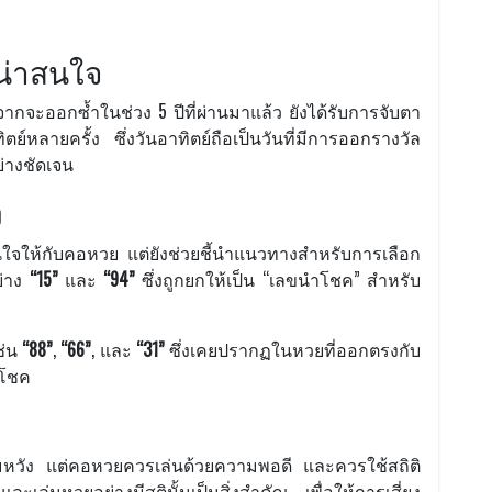
งน่าสนใจ
ากจะออกซ้ำในช่วง 5 ปีที่ผ่านมาแล้ว ยังได้รับการจับตา
ย์หลายครั้ง ซึ่งวันอาทิตย์ถือเป็นวันที่มีการออกรางวัล
ย่างชัดเจน
ง
ั่นใจให้กับคอหวย แต่ยังช่วยชี้นำแนวทางสำหรับการเลือก
ย่าง
“15”
และ
“94”
ซึ่งถูกยกให้เป็น “เลขนำโชค” สำหรับ
เช่น
“88”
,
“66”
, และ
“31”
ซึ่งเคยปรากฏในหวยที่ออกตรงกับ
งโชค
ามหวัง แต่คอหวยควรเล่นด้วยความพอดี และควรใช้สถิติ
ะเล่นหวยอย่างมีสตินั้นเป็นสิ่งสำคัญ เพื่อให้การเสี่ยง